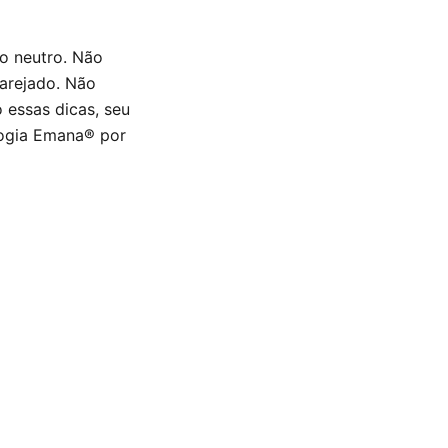
o neutro. Não
 arejado. Não
 essas dicas, seu
logia Emana® por