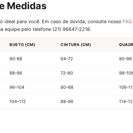
de Medidas
o ideal para você. Em caso de dúvida, consulte nosso
FAQ
a equipe pelo telefone (21) 96647-2218.
BUSTO (CM)
CINTURA (CM)
QUADR
80–88
64–72
90–98
88–96
72–80
98–10
96–104
80–88
106–1
104–112
88–96
114–1