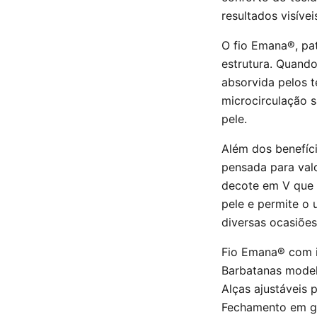
resultados visívei
O fio Emana®, pa
estrutura. Quando
absorvida pelos 
microcirculação s
pele.
Além dos benefíci
pensada para valo
decote em V que 
pele e permite o 
diversas ocasiões
Fio Emana® com i
Barbatanas model
Alças ajustáveis 
Fechamento em gan