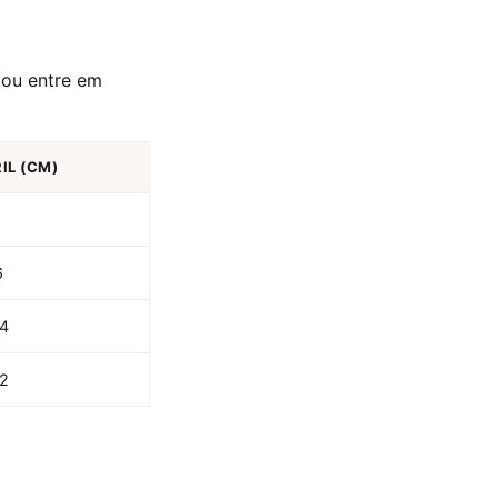
ou entre em
IL (CM)
6
14
22