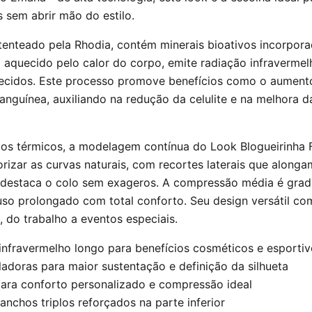
s sem abrir mão do estilo.
tenteado pela Rhodia, contém minerais bioativos incorpora
 aquecido pelo calor do corpo, emite radiação infravermel
tecidos. Este processo promove benefícios como o aument
anguínea, auxiliando na redução da celulite e na melhora d
os térmicos, a modelagem contínua do Look Blogueirinha F
rizar as curvas naturais, com recortes laterais que alonga
destaca o colo sem exageros. A compressão média é grad
uso prolongado com total conforto. Seu design versátil c
, do trabalho a eventos especiais.
nfravermelho longo para benefícios cosméticos e esportiv
adoras para maior sustentação e definição da silhueta
para conforto personalizado e compressão ideal
chos triplos reforçados na parte inferior