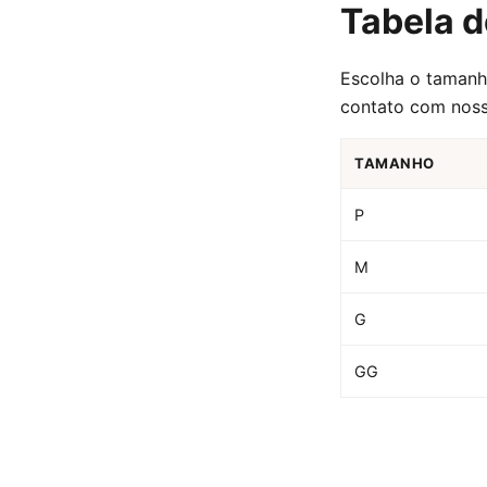
Tabela 
Escolha o tamanh
contato com noss
TAMANHO
P
M
G
GG