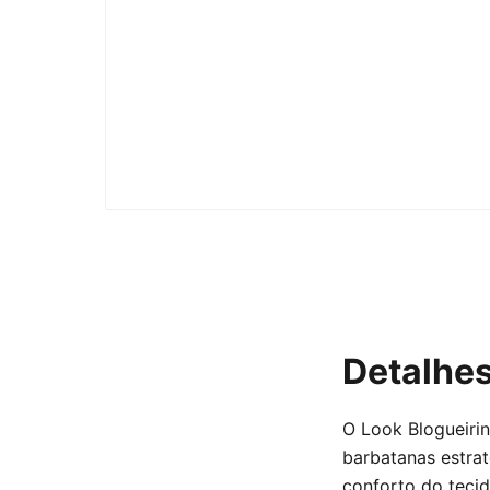
Detalhe
O Look Blogueiri
barbatanas estra
conforto do tecid