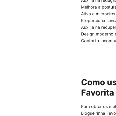
Auxilia na reduç
Melhora a postura
Ativa a microcirc
Proporciona sens
Auxilia na recu
Design moderno e 
Conforto incompa
Como usa
Favorita
Para obter os me
Blogueirinha Favo