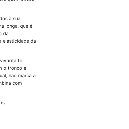
dos à sua
ha longa, que é
o da
a elasticidade da
avorita foi
m o tronco e
ual, não marca a
ombina com
os