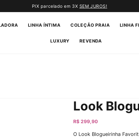
PIX parcelado em 3X
SEM JUROS!
LADORA
LINHA ÍNTIMA
COLEÇÃO PRAIA
LINHA F
LUXURY
REVENDA
Look Blogu
R$
299,90
O Look Blogueirinha Favori