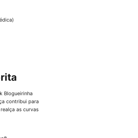
édica)
rita
k Blogueirinha
ça contribui para
 realça as curvas