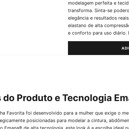
modelagem perfeita e tecid
transforma. Sinta-se podero
elegância e resultados reai
elastano de alta compressão
e conforto para uso diário.
AD
s do Produto e Tecnologia E
nha Favorita foi desenvolvido para a mulher que exige o m
tegicamente posicionadas para modelar a cintura, abdômen
o Emana® de alta tecnologia, este look é a escolha ideal 