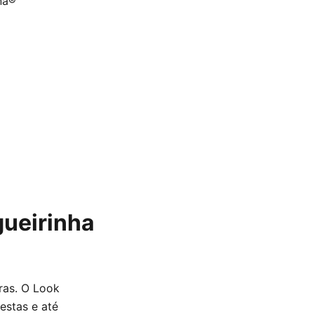
na®
gueirinha
ras. O Look
estas e até