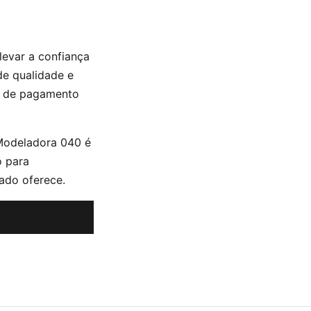
evar a confiança
de qualidade e
is de pagamento
Modeladora 040 é
o para
ado oferece.