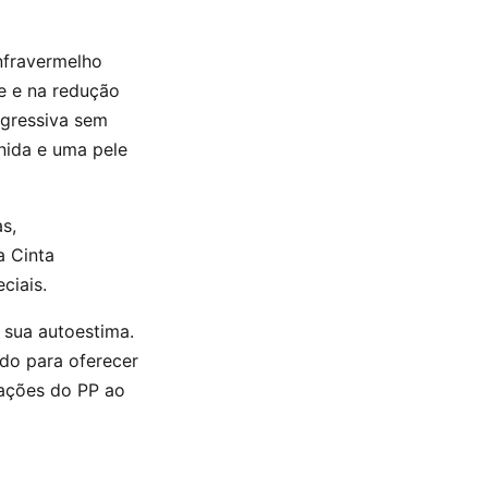
infravermelho
e e na redução
ogressiva sem
inida e uma pele
s,
a Cinta
ciais.
 sua autoestima.
do para oferecer
rações do PP ao