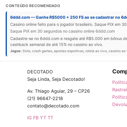
CONTEÚDO RECOMENDADO
6ddd.com — Ganhe R$5000 + 250 FS ao se cadastrar no 6
Cassino online feito para o jogador brasileiro. Saque PIX em 3
Saque PIX em 30 segundos no cassino online 6ddd.com
Cadastre-se no 6ddd.com e resgate até R$5.000 em bônus de b
cashback semanal de até 15% no cassino ao vivo.
Jogos:
Slots, crash games, apostas esportivas, roleta ao vivo, cassino ao 
Comp
DECOTADO
Seja Linda, Seja Decotado!
Políti
Rastre
Av. Thiago Aguiar, 29 – CP26
Políti
(21) 96647-2218
Devolu
contato@decotado.com
IG
FB
YT
TT