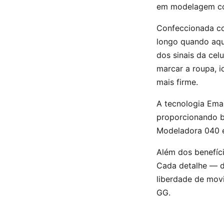
em modelagem corp
Confeccionada co
longo quando aqu
dos sinais da cel
marcar a roupa, i
mais firme.
A tecnologia Ema
proporcionando b
Modeladora 040 é 
Além dos benefíc
Cada detalhe — d
liberdade de mov
GG.