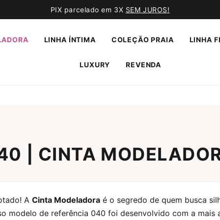
PIX parcelado em 3X
SEM JUROS!
LADORA
LINHA ÍNTIMA
COLEÇÃO PRAIA
LINHA F
LUXURY
REVENDA
40 | CINTA MODELADO
otado! A
Cinta Modeladora
é o segredo de quem busca silh
so modelo de referência 040 foi desenvolvido com a mais a