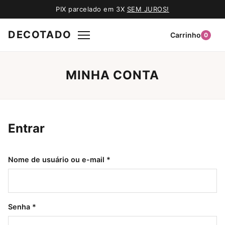
PIX parcelado em 3X
SEM JUROS!
DECOTADO
Carrinho
0
MINHA CONTA
Entrar
Nome de usuário ou e-mail
*
Senha
*