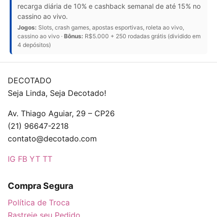
recarga diária de 10% e cashback semanal de até 15% no
cassino ao vivo.
Jogos:
Slots, crash games, apostas esportivas, roleta ao vivo,
cassino ao vivo ·
Bônus:
R$5.000 + 250 rodadas grátis (dividido em
4 depósitos)
DECOTADO
Seja Linda, Seja Decotado!
Av. Thiago Aguiar, 29 – CP26
(21) 96647-2218
contato@decotado.com
IG
FB
YT
TT
Compra Segura
Política de Troca
Rastreie seu Pedido