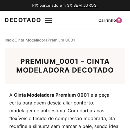
PIX parcelado em 3X
SEM JUROS!
DECOTADO
Carrinho
0
Início
Cinta Modeladora
Premium 0001
PREMIUM_0001 – CINTA
MODELADORA DECOTADO
A
Cinta Modeladora Premium 0001
é a peça
certa para quem deseja aliar conforto,
modelagem e autoestima. Com barbatanas
flexíveis e tecido de compressão moderada, ela
redefine a silhueta sem marcar a pele, sendo ideal