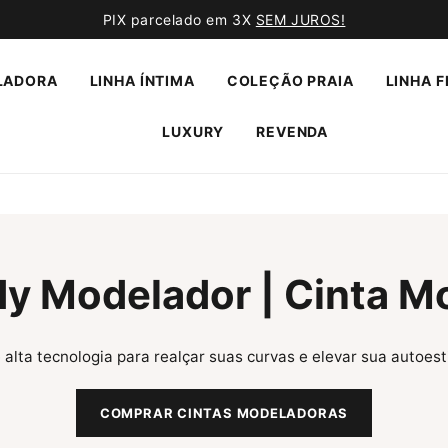
PIX parcelado em 3X
SEM JUROS!
LADORA
LINHA ÍNTIMA
COLEÇÃO PRAIA
LINHA F
LUXURY
REVENDA
dy Modelador | Cinta M
alta tecnologia para realçar suas curvas e elevar sua autoe
COMPRAR CINTAS MODELADORAS