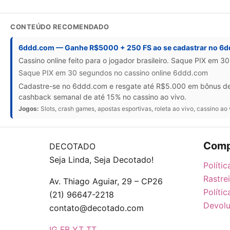
CONTEÚDO RECOMENDADO
6ddd.com — Ganhe R$5000 + 250 FS ao se cadastrar no 6
Cassino online feito para o jogador brasileiro. Saque PIX em 3
Saque PIX em 30 segundos no cassino online 6ddd.com
Cadastre-se no 6ddd.com e resgate até R$5.000 em bônus de b
cashback semanal de até 15% no cassino ao vivo.
Jogos:
Slots, crash games, apostas esportivas, roleta ao vivo, cassino ao 
Comp
DECOTADO
Seja Linda, Seja Decotado!
Políti
Rastre
Av. Thiago Aguiar, 29 – CP26
Políti
(21) 96647-2218
Devolu
contato@decotado.com
IG
FB
YT
TT