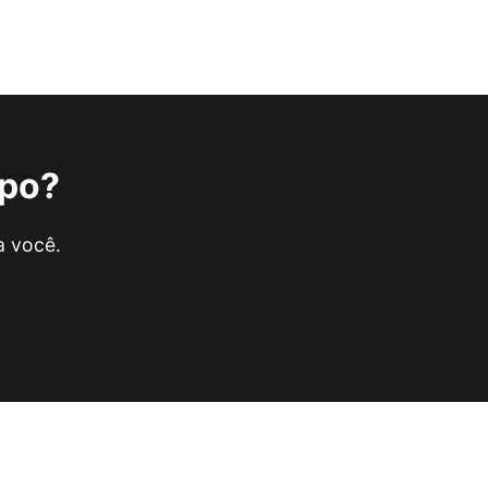
rpo?
a você.