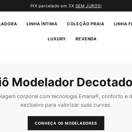
PIX parcelado em 3X
SEM JUROS!
LADORA
LINHA ÍNTIMA
COLEÇÃO PRAIA
LINHA F
LUXURY
REVENDA
iô Modelador Decotado
lagem corporal com tecnologia Emana®, conforto e d
exclusivo para valorizar suas curvas.
CONHEÇA OS MODELADORES