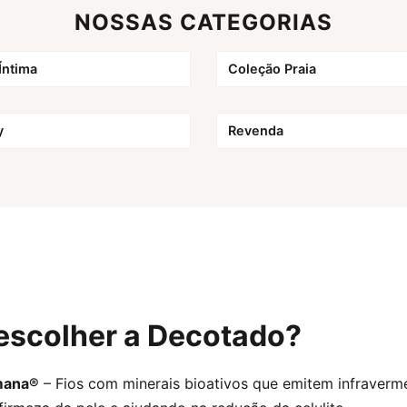
NOSSAS CATEGORIAS
Íntima
Coleção Praia
y
Revenda
escolher a Decotado?
mana®
– Fios com minerais bioativos que emitem infraverm