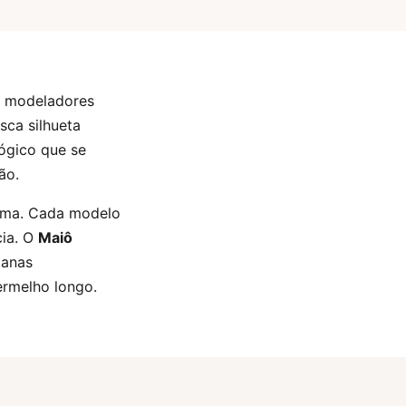
 e modeladores
sca silhueta
ógico que se
ão.
ima. Cada modelo
cia. O
Maiô
tanas
ermelho longo.