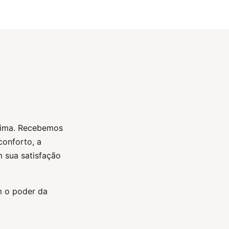
stima. Recebemos
conforto, a
m sua satisfação
m o poder da