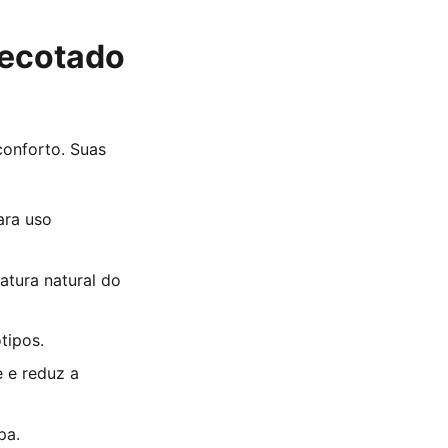
Decotado
onforto. Suas
ara uso
atura natural do
tipos.
e e reduz a
pa.