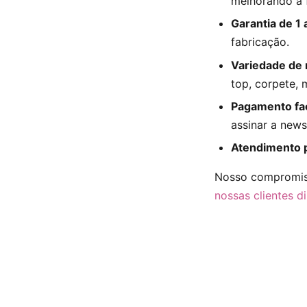
melhorando a f
Garantia de 1
fabricação.
Variedade de
top, corpete, 
Pagamento fac
assinar a newsl
Atendimento 
Nosso compromiss
nossas clientes d