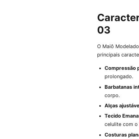
Caracter
03
O Maiô Modelador
principais caracte
Compressão p
prolongado.
Barbatanas in
corpo.
Alças ajustáve
Tecido Eman
celulite com o
Costuras plan