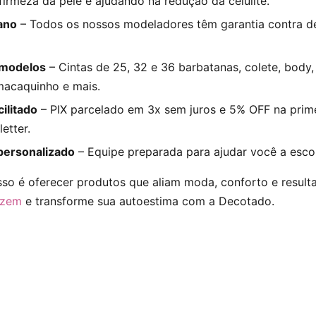
irmeza da pele e ajudando na redução da celulite.
 ano
– Todos os nossos modeladores têm garantia contra de
 modelos
– Cintas de 25, 32 e 36 barbatanas, colete, body, 
macaquinho e mais.
ilitado
– PIX parcelado em 3x sem juros e 5% OFF na prim
etter.
personalizado
– Equipe preparada para ajudar você a escol
o é oferecer produtos que aliam moda, conforto e result
izem
e transforme sua autoestima com a Decotado.