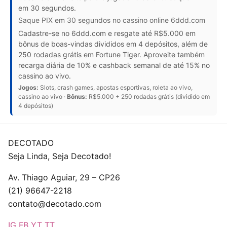
em 30 segundos.
Saque PIX em 30 segundos no cassino online 6ddd.com
Cadastre-se no 6ddd.com e resgate até R$5.000 em
bônus de boas-vindas divididos em 4 depósitos, além de
250 rodadas grátis em Fortune Tiger. Aproveite também
recarga diária de 10% e cashback semanal de até 15% no
cassino ao vivo.
Jogos:
Slots, crash games, apostas esportivas, roleta ao vivo,
cassino ao vivo ·
Bônus:
R$5.000 + 250 rodadas grátis (dividido em
4 depósitos)
DECOTADO
Seja Linda, Seja Decotado!
Av. Thiago Aguiar, 29 – CP26
(21) 96647-2218
contato@decotado.com
IG
FB
YT
TT