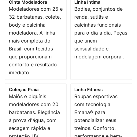
Cinta Modeladora
Linha Íntima
Modeladores com 25 e
Bodies, conjuntos de
32 barbatanas, colete,
renda, sutiãs e
body e calcinha
calcinhas funcionais
modeladora. A linha
para o dia a dia. Peças
mais completa do
que unem
Brasil, com tecidos
sensualidade e
que proporcionam
modelagem corporal.
conforto e resultado
imediato.
Coleção Praia
Linha Fitness
Maiôs e biquínis
Roupas esportivas
modeladores com 20
com tecnologia
barbatanas. Elegância
Emana® para
à prova d'água, com
potencializar seus
secagem rápida e
treinos. Conforto,
proteção UV.
performance e bem-