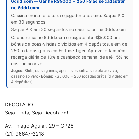
6ddd.com — Ganhe R$5000 + 250 FS ao se cadastrar
no 6ddd.com
Cassino online feito para o jogador brasileiro. Saque PIX
em 30 segundos.
Saque PIX em 30 segundos no cassino online 6ddd.com
Cadastre-se no 6ddd.com e resgate até R$5.000 em
bônus de boas-vindas divididos em 4 depósitos, além de
250 rodadas grátis em Fortune Tiger. Aproveite também
recarga diária de 10% e cashback semanal de até 15% no
cassino ao vivo.
Jogos:
Slots, crash games, apostas esportivas, roleta ao vivo,
cassino ao vivo ·
Bônus:
R$5.000 + 250 rodadas grátis (dividido em
4 depósitos)
DECOTADO
Seja Linda, Seja Decotado!
Av. Thiago Aguiar, 29 – CP26
(21) 96647-2218