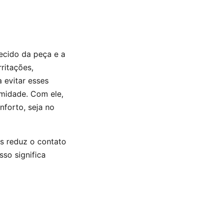
ecido da peça e a
ritações,
 evitar esses
midade. Com ele,
forto, seja no
is reduz o contato
sso significa