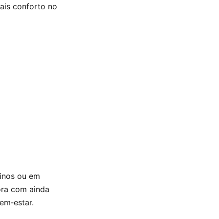
mais conforto no
einos ou em
ora com ainda
em‑estar.