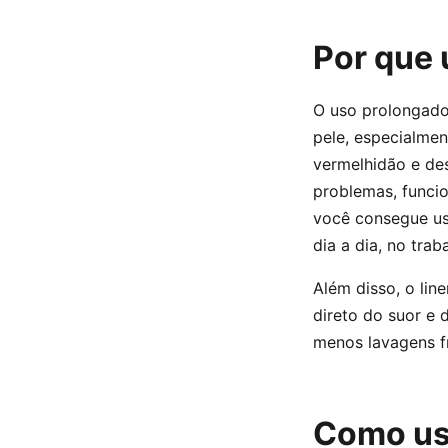
Por que 
O uso prolongado 
pele, especialmen
vermelhidão e des
problemas, funci
você consegue us
dia a dia, no trab
Além disso, o lin
direto do suor e 
menos lavagens f
Como usa