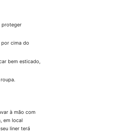
a proteger
 por cima do
car bem esticado,
 roupa.
lavar à mão com
, em local
eu liner terá