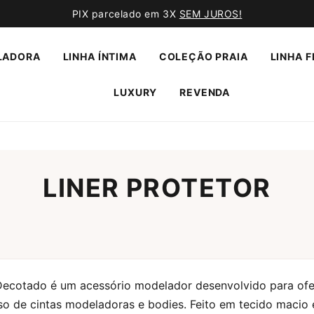
PIX parcelado em 3X
SEM JUROS!
LADORA
LINHA ÍNTIMA
COLEÇÃO PRAIA
LINHA F
LUXURY
REVENDA
LINER PROTETOR
 Decotado é um acessório modelador desenvolvido para of
so de cintas modeladoras e bodies. Feito em tecido macio e