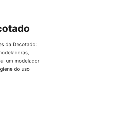
ecotado
res da Decotado:
modeladoras,
ssui um modelador
igiene do uso