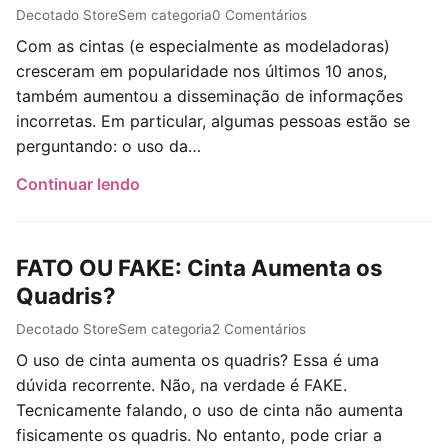
Post author:
Post published:
Post category:
Post comments:
Decotado Store
Sem categoria
0 Comentários
Com as cintas (e especialmente as modeladoras)
cresceram em popularidade nos últimos 10 anos,
também aumentou a disseminação de informações
incorretas. Em particular, algumas pessoas estão se
perguntando: o uso da…
Continuar lendo
FATO OU FAKE: Cinta Aumenta os
Quadris?
Post author:
Post published:
Post category:
Post comments:
Decotado Store
Sem categoria
2 Comentários
O uso de cinta aumenta os quadris? Essa é uma
dúvida recorrente. Não, na verdade é FAKE.
Tecnicamente falando, o uso de cinta não aumenta
fisicamente os quadris. No entanto, pode criar a