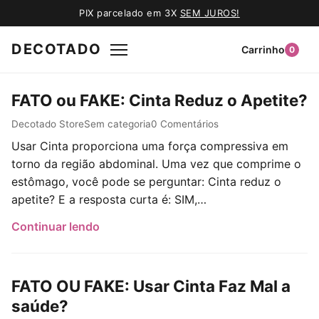
PIX parcelado em 3X
SEM JUROS!
DECOTADO
Carrinho
0
FATO ou FAKE: Cinta Reduz o Apetite?
Post author:
Post published:
Post category:
Post comments:
Decotado Store
Sem categoria
0 Comentários
Usar Cinta proporciona uma força compressiva em
torno da região abdominal. Uma vez que comprime o
estômago, você pode se perguntar: Cinta reduz o
apetite? E a resposta curta é: SIM,…
Continuar lendo
FATO OU FAKE: Usar Cinta Faz Mal a
saúde?