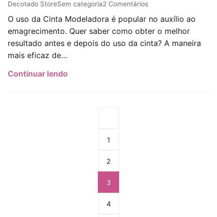
Post author:
Post published:
Post category:
Post comments:
Decotado Store
Sem categoria
2 Comentários
O uso da Cinta Modeladora é popular no auxílio ao
emagrecimento. Quer saber como obter o melhor
resultado antes e depois do uso da cinta? A maneira
mais eficaz de…
Continuar lendo
Go to the previous page
1
2
3
4