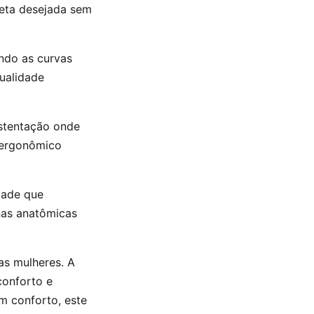
ueta desejada sem
ando as curvas
qualidade
ustentação onde
n ergonômico
dade que
nas anatômicas
as mulheres. A
conforto e
m conforto, este