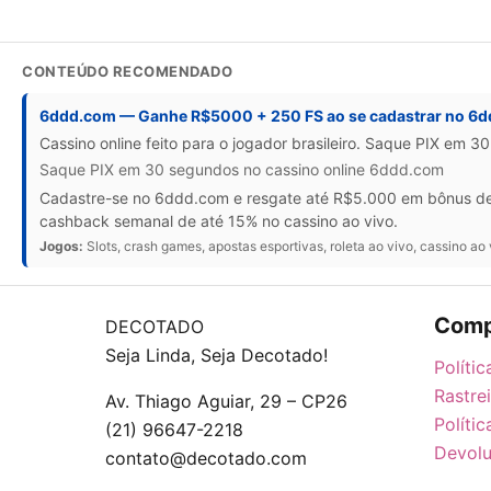
CONTEÚDO RECOMENDADO
6ddd.com — Ganhe R$5000 + 250 FS ao se cadastrar no 6
Cassino online feito para o jogador brasileiro. Saque PIX em 3
Saque PIX em 30 segundos no cassino online 6ddd.com
Cadastre-se no 6ddd.com e resgate até R$5.000 em bônus de b
cashback semanal de até 15% no cassino ao vivo.
Jogos:
Slots, crash games, apostas esportivas, roleta ao vivo, cassino ao 
Comp
DECOTADO
Seja Linda, Seja Decotado!
Políti
Rastre
Av. Thiago Aguiar, 29 – CP26
Políti
(21) 96647-2218
Devolu
contato@decotado.com