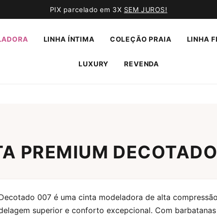
PIX parcelado em 3X
SEM JUROS!
LADORA
LINHA ÍNTIMA
COLEÇÃO PRAIA
LINHA F
LUXURY
REVENDA
TA PREMIUM DECOTADO
Decotado 007 é uma cinta modeladora de alta compressão
delagem superior e conforto excepcional. Com barbatanas f