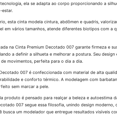
a tecnologia, ela se adapta ao corpo proporcionando a silh
-estar.
ário, esta cinta modela cintura, abdômen e quadris, valoriz
vel em vários tamanhos, atende diferentes biotipos com a 
icada na Cinta Premium Decotado 007 garante firmeza e s
dando a definir a silhueta e melhorar a postura. Seu desig
 de movimentos, perfeita para o dia a dia.
Decotado 007 é confeccionada com material de alta quali
irabilidade e conforto térmico. A modelagem com barbata
rfeito sem marcar a pele.
a produto é pensado para realçar a beleza e autoestima d
cotado 007 segue essa filosofia, unindo design moderno, 
cê busca um modelador que entregue resultados visíveis co