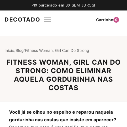
PIX parcelado em 3X
SEM JUROS!
DECOTADO
Carrinho
0
Início
/
Blog
/
Fitness Woman, Girl Can Do Strong
FITNESS WOMAN, GIRL CAN DO
STRONG: COMO ELIMINAR
AQUELA GORDURINHA NAS
COSTAS
Você já se olhou no espelho e reparou naquela
gordurinha nas costas que insiste em aparecer?