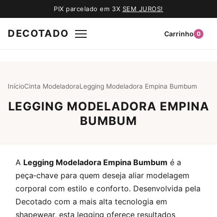
PIX parcelado em 3X
SEM JUROS!
DECOTADO
Carrinho
0
Início
Cinta Modeladora
Legging Modeladora Empina Bumbum
LEGGING MODELADORA EMPINA
BUMBUM
A
Legging Modeladora Empina Bumbum
é a
peça‑chave para quem deseja aliar modelagem
corporal com estilo e conforto. Desenvolvida pela
Decotado com a mais alta tecnologia em
shapewear, esta legging oferece resultados