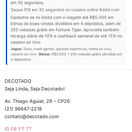
em 30 segundos.
Saque PIX em 30 segundos no cassino online 6ddd.com
Cadastre-se no 6ddd.com e resgate até R$5.000 em
bônus de boas-vindas divididos em 4 depósitos, além de
250 rodadas grátis em Fortune Tiger. Aproveite também
recarga diária de 10% e cashback semanal de até 15% no
cassino ao vivo.
Jogos:
Slots, crash games, apostas esportivas, roleta ao vivo,
cassino ao vivo ·
Bônus:
R$5.000 + 250 rodadas grátis (dividido em
4 depósitos)
DECOTADO
Seja Linda, Seja Decotado!
Av. Thiago Aguiar, 29 – CP26
(21) 96647-2218
contato@decotado.com
IG
FB
YT
TT