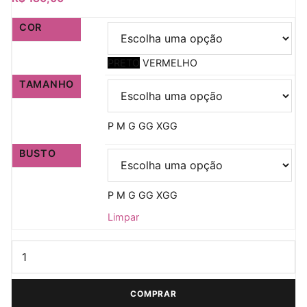
COR
PRETO
VERMELHO
TAMANHO
P
M
G
GG
XGG
BUSTO
P
M
G
GG
XGG
Limpar
Conjunto Renda-se quantidade
COMPRAR