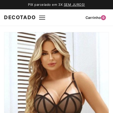
PIX parcelado em 3X
SEM JUROS!
DECOTADO
Carrinho
0