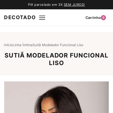
PIX parcelado em 3X
SEM JUROS!
DECOTADO
Carrinho
0
Início
Linha Íntima
Sutiã Modelador Funcional Liso
SUTIÃ MODELADOR FUNCIONAL
LISO