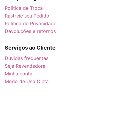
Política de Troca
Rastreie seu Pedido
Política de Privacidade
Devoluções e retornos
Serviços ao Cliente
Dúvidas frequentes
Seja Revendedora
Minha conta
Modo de Uso Cinta
Mães e o Uso das Cintas
Nossa História
Clientes
GARANTA 5% OFF
Cadastre seu e-mail e receba ofertas exclusivas