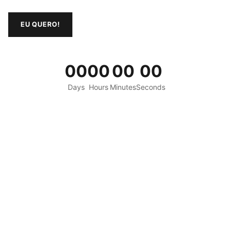
EU QUERO!
00
00
00
00
Days
Hours
Minutes
Seconds