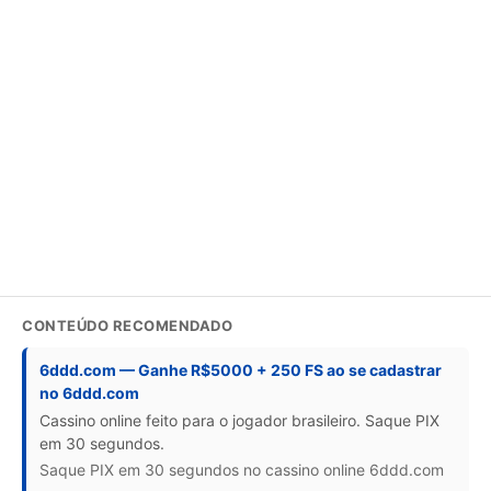
CONTEÚDO RECOMENDADO
6ddd.com — Ganhe R$5000 + 250 FS ao se cadastrar
no 6ddd.com
Cassino online feito para o jogador brasileiro. Saque PIX
em 30 segundos.
Saque PIX em 30 segundos no cassino online 6ddd.com