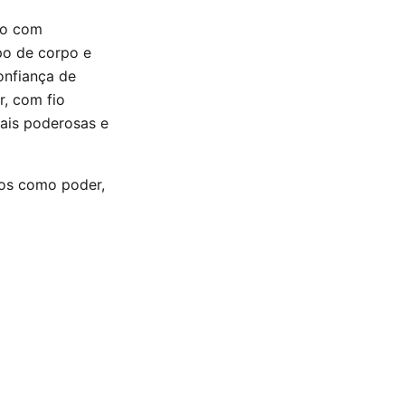
xo com
po de corpo e
onfiança de
r, com fio
mais poderosas e
los como poder,