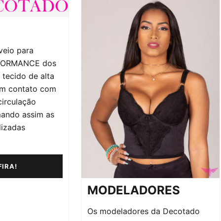
veio para
RFORMANCE dos
 tecido de alta
em contato com
circulação
mando assim as
lizadas
IRA!
MODELADORES
Os modeladores da Decotado