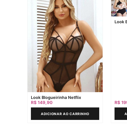
Look 
Look Blogueirinha Netflix
R$
149,90
R$
19
ADICIONAR AO CARRINHO
A