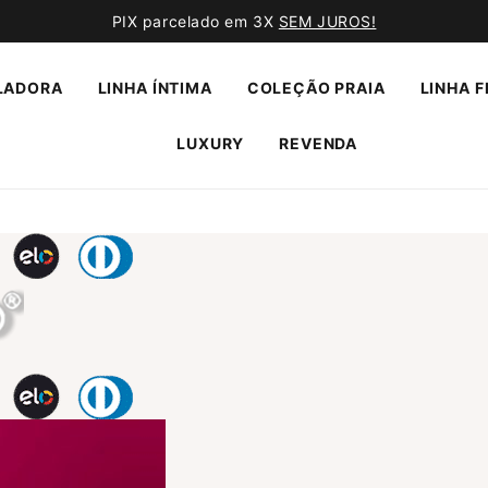
PIX parcelado em 3X
SEM JUROS!
LADORA
LINHA ÍNTIMA
COLEÇÃO PRAIA
LINHA F
LUXURY
REVENDA