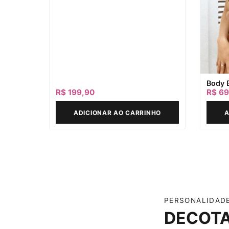
Body B
R$
199,90
R$
69
ADICIONAR AO CARRINHO
A
PERSONALIDAD
DECOT