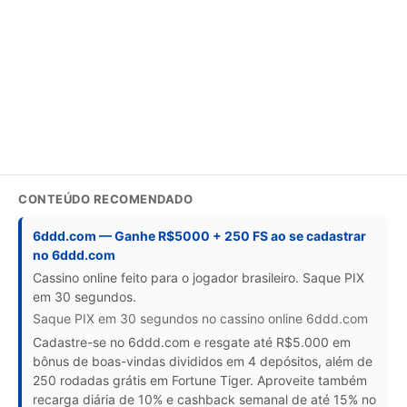
CONTEÚDO RECOMENDADO
6ddd.com — Ganhe R$5000 + 250 FS ao se cadastrar
no 6ddd.com
Cassino online feito para o jogador brasileiro. Saque PIX
em 30 segundos.
Saque PIX em 30 segundos no cassino online 6ddd.com
Cadastre-se no 6ddd.com e resgate até R$5.000 em
bônus de boas-vindas divididos em 4 depósitos, além de
250 rodadas grátis em Fortune Tiger. Aproveite também
recarga diária de 10% e cashback semanal de até 15% no