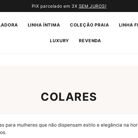
PIX parcelado em 3X
SEM JUROS!
LADORA
LINHA ÍNTIMA
COLEÇÃO PRAIA
LINHA F
LUXURY
REVENDA
COLARES
eitas para mulheres que não dispensam estilo e elegância na 
os.