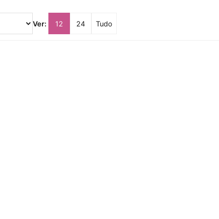
Ver:
12
24
Tudo