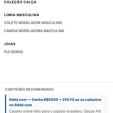
COLEÇÃO CALÇA
LINHA MASCULINA
COLETE MODELADOR MASCULINO
CAMISA MODELADORA MASCULINA
JOIAS
PULSEIRAS
CONTEÚDO RECOMENDADO
6ddd.com — Ganhe R$5000 + 250 FS ao se cadastrar
no 6ddd.com
Cassino online feito para o jogador brasileiro. Saque PIX