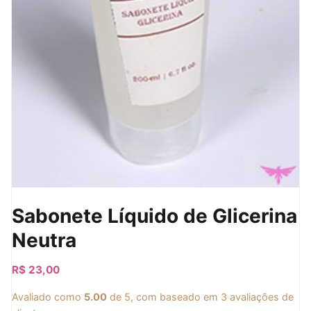
Sabonete Líquido de Glicerina
Neutra
R$
23,00
Avaliado como
5.00
de 5, com baseado em
3
avaliações de