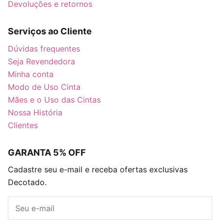
Devoluções e retornos
Serviços ao Cliente
Dúvidas frequentes
Seja Revendedora
Minha conta
Modo de Uso Cinta
Mães e o Uso das Cintas
Nossa História
Clientes
GARANTA 5% OFF
Cadastre seu e-mail e receba ofertas exclusivas
Decotado.
E-mail