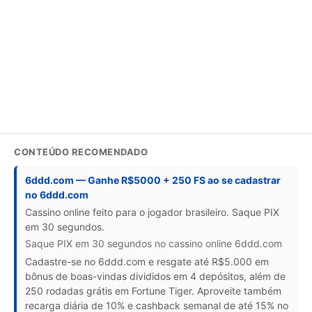
CONTEÚDO RECOMENDADO
6ddd.com — Ganhe R$5000 + 250 FS ao se cadastrar
no 6ddd.com
Cassino online feito para o jogador brasileiro. Saque PIX
em 30 segundos.
Saque PIX em 30 segundos no cassino online 6ddd.com
Cadastre-se no 6ddd.com e resgate até R$5.000 em
bônus de boas-vindas divididos em 4 depósitos, além de
250 rodadas grátis em Fortune Tiger. Aproveite também
recarga diária de 10% e cashback semanal de até 15% no