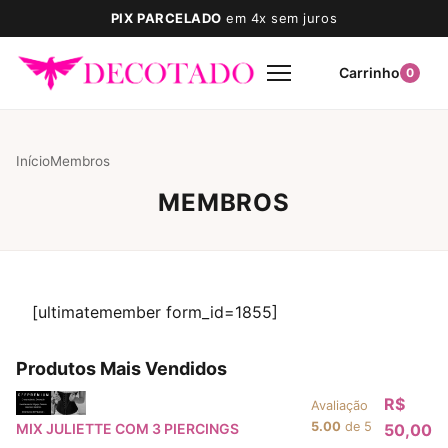
PIX PARCELADO
em 4x sem juros
Carrinho
0
Início
Membros
MEMBROS
[ultimatemember form_id=1855]
Produtos Mais Vendidos
R$
Avaliação
5.00
de 5
MIX JULIETTE COM 3 PIERCINGS
50,00