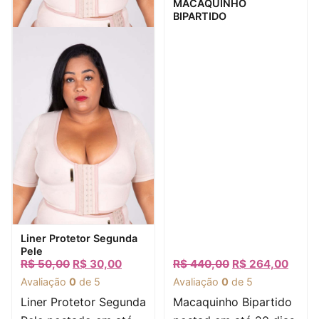
MACAQUINHO
BIPARTIDO
Visualização rápida
Liner Protetor Segunda
Pele
R$
50,00
R$
30,00
R$
440,00
R$
264,00
Avaliação
0
de 5
Avaliação
0
de 5
Liner Protetor Segunda
Macaquinho Bipartido