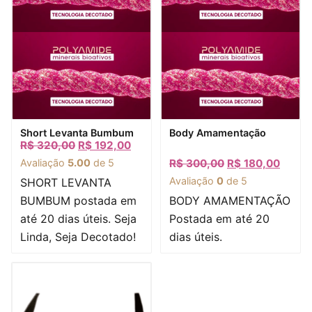
Visualização rápida
Visualização rápida
Short Levanta Bumbum
Body Amamentação
R$
320,00
R$
192,00
Avaliação
5.00
de 5
R$
300,00
R$
180,00
Avaliação
0
de 5
SHORT LEVANTA
BUMBUM postada em
BODY AMAMENTAÇÃO
até 20 dias úteis. Seja
Postada em até 20
Linda, Seja Decotado!
dias úteis.