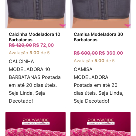
Visualização rápida
Visualização rápida
Calcinha Modeladora 10
Camisa Modeladora 30
Barbatanas
Barbatanas
R$
120,00
R$
72,00
Avaliação
5.00
de 5
R$
600,00
R$
360,00
Avaliação
5.00
de 5
CALCINHA
MODELADORA 10
CAMISA
BARBATANAS Postada
MODELADORA
em até 20 dias úteis.
Postada em até 20
Seja Linda, Seja
dias úteis. Seja Linda,
Decotado!
Seja Decotado!