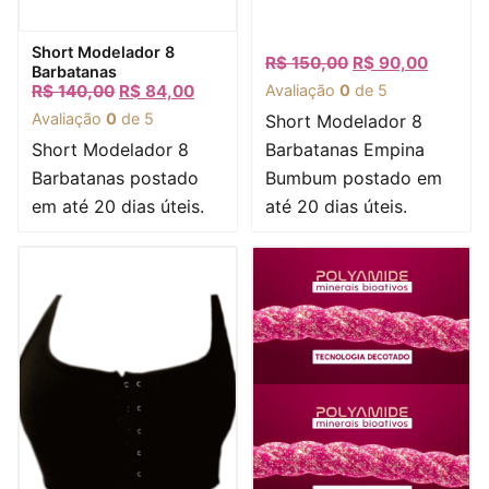
Visualização rápida
Short Modelador 8
R$
150,00
R$
90,00
Barbatanas
R$
140,00
R$
84,00
Avaliação
0
de 5
Avaliação
0
de 5
Short Modelador 8
Short Modelador 8
Barbatanas Empina
Barbatanas postado
Bumbum postado em
em até 20 dias úteis.
até 20 dias úteis.