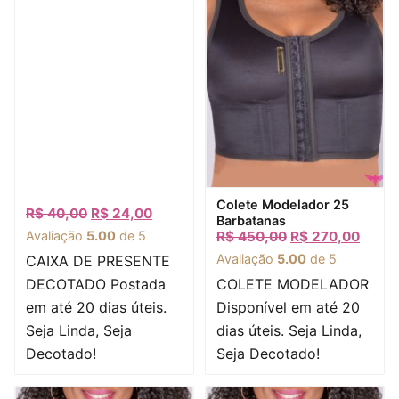
Visualização rápida
Colete Modelador 25
R$
40,00
R$
24,00
Barbatanas
Avaliação
5.00
de 5
R$
450,00
R$
270,00
Avaliação
5.00
de 5
CAIXA DE PRESENTE
DECOTADO Postada
COLETE MODELADOR
em até 20 dias úteis.
Disponível em até 20
Seja Linda, Seja
dias úteis. Seja Linda,
Decotado!
Seja Decotado!