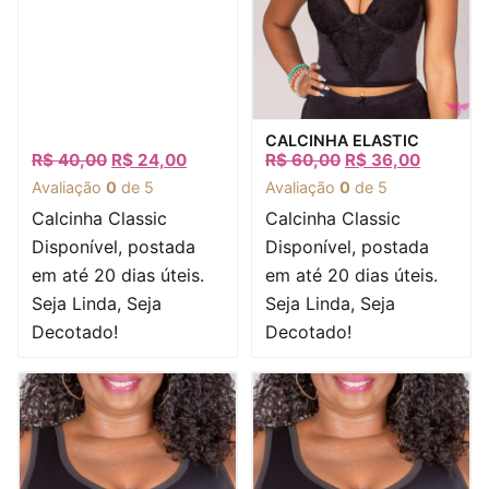
Visualização rápida
CALCINHA ELASTIC
R$
40,00
R$
24,00
R$
60,00
R$
36,00
Avaliação
0
de 5
Avaliação
0
de 5
Calcinha Classic
Calcinha Classic
Disponível, postada
Disponível, postada
em até 20 dias úteis.
em até 20 dias úteis.
Seja Linda, Seja
Seja Linda, Seja
Decotado!
Decotado!