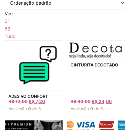
Ver:
31
62
Tudo
Visualização rápida
CINTURITA DECOTADO
Visualização rápida
ADESIVO CONFORT
R$
12,00
R$
7,20
R$
40,00
R$
24,00
Avaliação
0
de 5
Avaliação
0
de 5