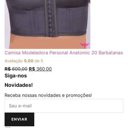
Camisa Modeladora Personal Anatomic 20 Barbatanas
Avaliação
5.00
de 5
R$
600,00
R$
360,00
Siga-nos
Novidades!
Opens in a new tab
Opens in a new tab
Opens in a new tab
Opens in a new tab
Receba nossas novidades e promoções!
ENVIAR