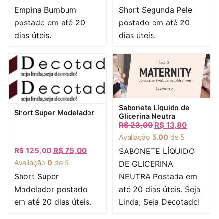
Empina Bumbum
Short Segunda Pele
postado em até 20
postado em até 20
dias úteis.
dias úteis.
Visualização rápida
Sabonete Líquido de
Visualização rápida
Short Super Modelador
Glicerina Neutra
R$
23,00
R$
13,80
Avaliação
5.00
de 5
R$
125,00
R$
75,00
SABONETE LÍQUIDO
Avaliação
0
de 5
DE GLICERINA
Short Super
NEUTRA Postada em
Modelador postado
até 20 dias úteis. Seja
em até 20 dias úteis.
Linda, Seja Decotado!