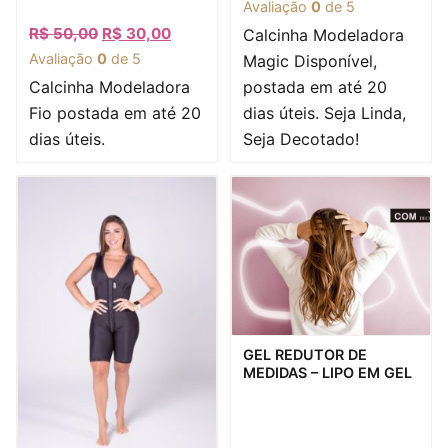
Avaliação
0
de 5
R$
50,00
R$
30,00
Calcinha Modeladora
Avaliação
0
de 5
Magic Disponível,
Calcinha Modeladora
postada em até 20
Fio postada em até 20
dias úteis. Seja Linda,
dias úteis.
Seja Decotado!
Visualização rápida
GEL REDUTOR DE
MEDIDAS – LIPO EM GEL