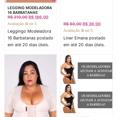
Visualização rápida
LEGGING MODELADORA
16 BARBATANAS
R$
310,00
R$
186,00
Avaliação
0
de 5
R$
60,00
R$
36,00
Avaliação
0
de 5
Leggingo Modeladora
16 Barbatanas postado
Liner Emana postado
em até 20 dias úteis.
em até 20 dias úteis.
Visualização rápida