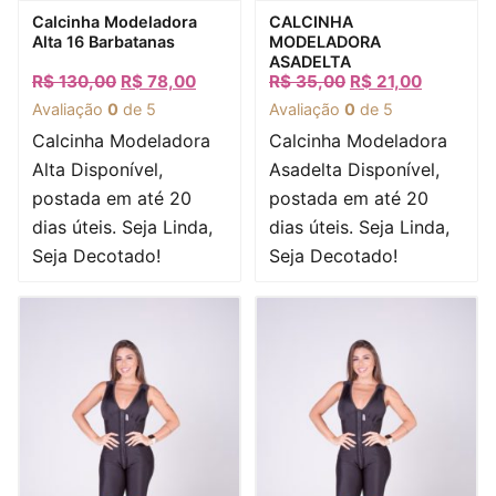
Visualização rápida
Visualização rápida
Calcinha Modeladora
CALCINHA
Alta 16 Barbatanas
MODELADORA
ASADELTA
R$
130,00
R$
78,00
R$
35,00
R$
21,00
Avaliação
0
de 5
Avaliação
0
de 5
Calcinha Modeladora
Calcinha Modeladora
Alta Disponível,
Asadelta Disponível,
postada em até 20
postada em até 20
dias úteis. Seja Linda,
dias úteis. Seja Linda,
Seja Decotado!
Seja Decotado!