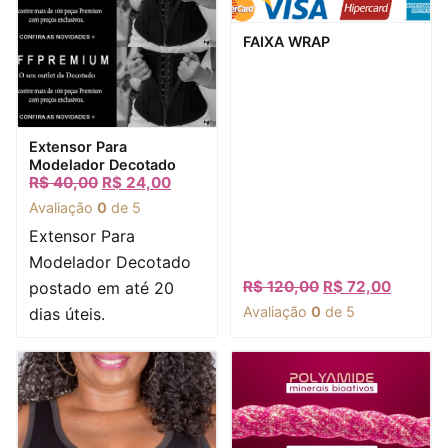
Visualização rápida
FAIXA WRAP
Visualização rápida
Extensor Para
Modelador Decotado
R$
40,00
R$
24,00
Avaliação
0
de 5
Extensor Para
Modelador Decotado
R$
120,00
R$
72,00
postado em até 20
Avaliação
0
de 5
dias úteis.