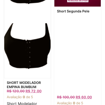
Visualização rápida
Short Segunda Pele
Visualização rápida
SHORT MODELADOR
EMPINA BUMBUM
R$
120,00
R$
72,00
Avaliação
0
de 5
R$
100,00
R$
60,00
Avaliação
0
de 5
Short Modelador