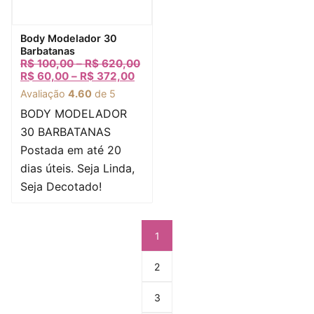
-84%
Visualização rápida
Body Modelador 30
Barbatanas
R$
100,00
–
R$
620,00
R$
60,00
–
R$
372,00
Avaliação
4.60
de 5
BODY MODELADOR
30 BARBATANAS
Postada em até 20
dias úteis. Seja Linda,
Seja Decotado!
1
2
3