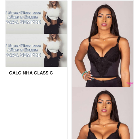
Visualização rápida
CALCINHA CLASSIC