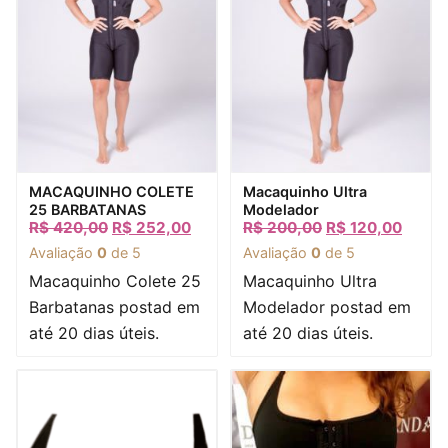
Visualização rápida
Visualização rápida
MACAQUINHO COLETE
Macaquinho Ultra
25 BARBATANAS
Modelador
R$
420,00
R$
252,00
R$
200,00
R$
120,00
Avaliação
0
de 5
Avaliação
0
de 5
Macaquinho Colete 25
Macaquinho Ultra
Barbatanas postad em
Modelador postad em
até 20 dias úteis.
até 20 dias úteis.