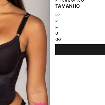
PINK e BRANCO
TAMANHO
PP
P
M
G
GG