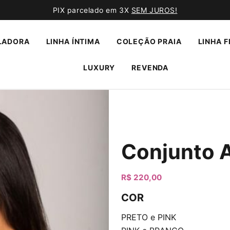
PIX parcelado em 3X
SEM JUROS!
LADORA
LINHA ÍNTIMA
COLEÇÃO PRAIA
LINHA F
LUXURY
REVENDA
Conjunto A
R$
220,00
COR
PRETO e PINK