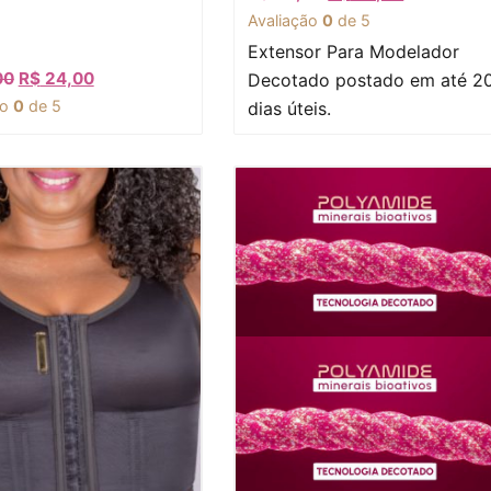
Avaliação
0
de 5
Extensor Para Modelador
00
R$
24,00
Decotado postado em até 2
ão
0
de 5
dias úteis.