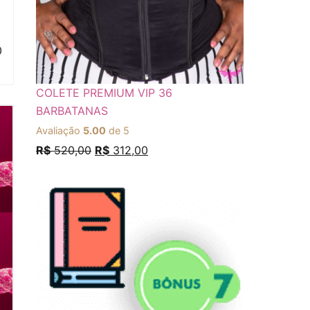
0
COLETE PREMIUM VIP 36
BARBATANAS
Avaliação
5.00
de 5
R$
520,00
R$
312,00