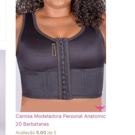
Camisa Modeladora Personal Anatomic
20 Barbatanas
Avaliação
5.00
de 5