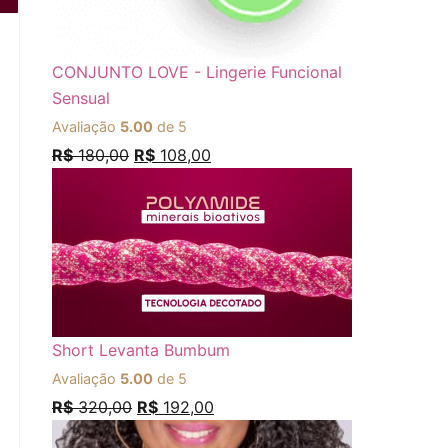
CONJUNTO LOVE - Lingerie Funcional
Sensual
Avaliação
5.00
de 5
R$
180,00
R$
108,00
Short Levanta Bumbum
Avaliação
5.00
de 5
R$
320,00
R$
192,00