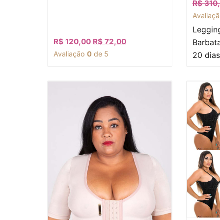
R$
310
Avaliaç
Leggin
R$
120,00
R$
72,00
Barbat
Avaliação
0
de 5
20 dias