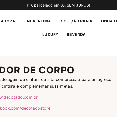
PIX parcelado em 3X
SEM JUROS!
LADORA
LINHA ÍNTIMA
COLEÇÃO PRAIA
LINHA F
LUXURY
REVENDA
DOR DE CORPO
delagem de cintura de alta compressão para emagrecer
 cintura e complementar suas metas.
.decotado.com.br
book.com/decotadostore