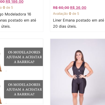
,00
R$
186,00
ão
0
de 5
R$
60,00
R$
36,00
Avaliação
0
de 5
go Modeladora 16
anas postado em até
Liner Emana postado em até
 úteis.
20 dias úteis.