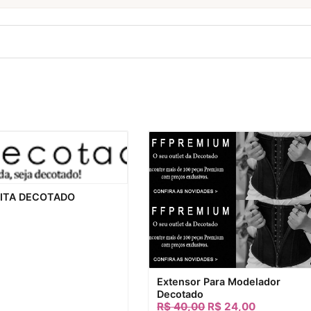
ação rápida
ITA DECOTADO
Visualização rápida
Extensor Para Modelador
Decotado
R$
40,00
R$
24,00