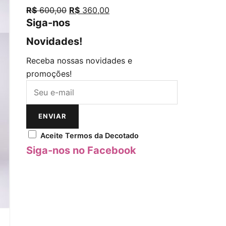
R$
600,00
R$
360,00
Siga-nos
Novidades!
Opens in a new tab
Opens in a new tab
Opens in a new tab
Opens in a new tab
Receba nossas novidades e
promoções!
ENVIAR
Aceite Termos da Decotado
Siga-nos no Facebook