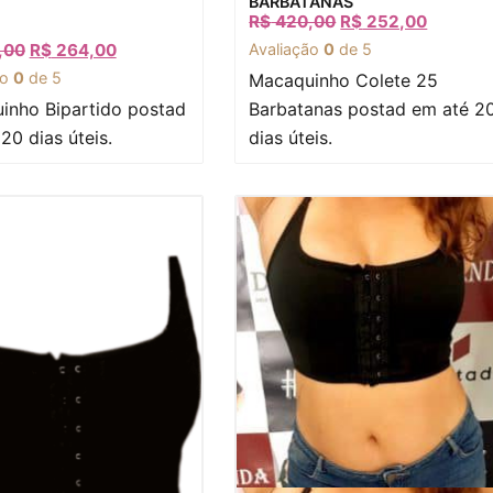
BARBATANAS
R$
420,00
R$
252,00
,00
R$
264,00
Avaliação
0
de 5
ão
0
de 5
Macaquinho Colete 25
inho Bipartido postad
Barbatanas postad em até 2
20 dias úteis.
dias úteis.