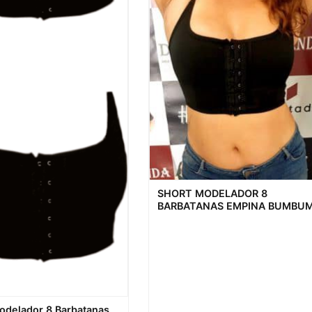
Visualização rápida
SHORT MODELADOR 8
BARBATANAS EMPINA BUMBU
ação rápida
odelador 8 Barbatanas