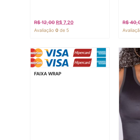
R$
12,00
R$
7,20
R$
40,
Avaliação
0
de 5
Avaliaç
Visualização rápida
FAIXA WRAP