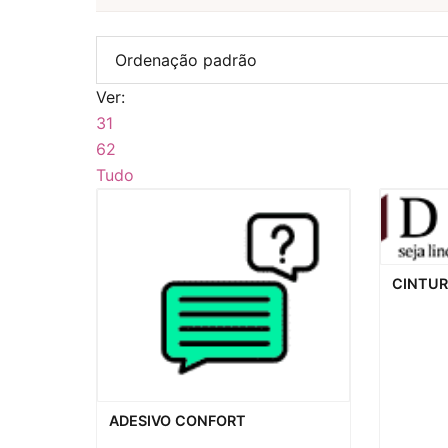
Ver:
31
62
Tudo
Visualiz
CINTUR
Visualização rápida
ADESIVO CONFORT