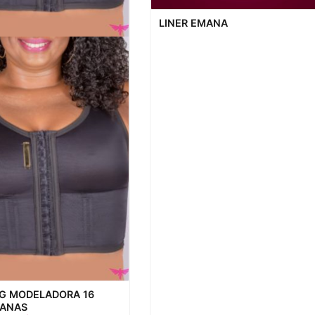
Visualização rápida
LINER EMANA
ação rápida
G MODELADORA 16
TANAS