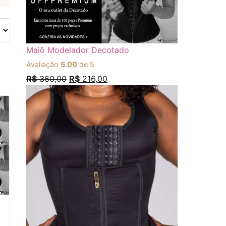
Maiô Modelador Decotado
Avaliação
5.00
de 5
R$
360,00
R$
216,00