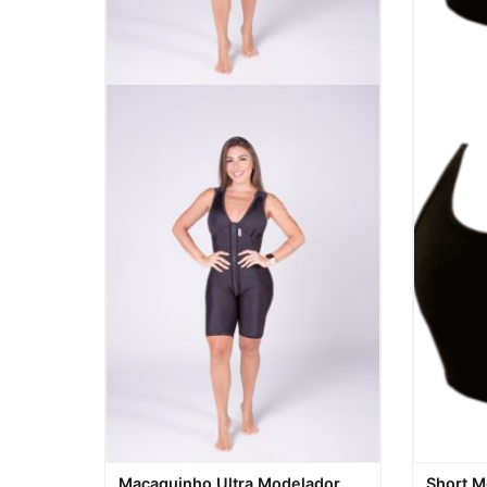
Visualização rápida
Visualiz
Macaquinho Ultra Modelador
Short M