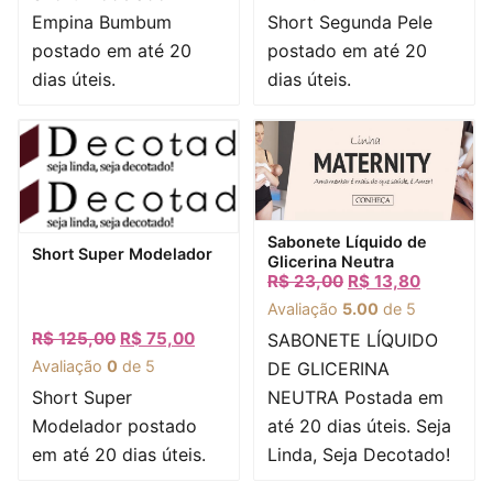
Empina Bumbum
Short Segunda Pele
postado em até 20
postado em até 20
dias úteis.
dias úteis.
Visualização rápida
Sabonete Líquido de
Visualização rápida
Short Super Modelador
Glicerina Neutra
R$
23,00
R$
13,80
Avaliação
5.00
de 5
R$
125,00
R$
75,00
SABONETE LÍQUIDO
Avaliação
0
de 5
DE GLICERINA
Short Super
NEUTRA Postada em
Modelador postado
até 20 dias úteis. Seja
em até 20 dias úteis.
Linda, Seja Decotado!