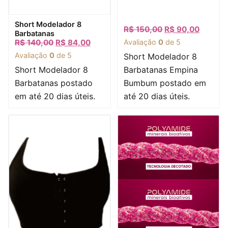
Visualização rápida
Short Modelador 8
R$
150,00
R$
90,00
Barbatanas
R$
140,00
R$
84,00
Avaliação
0
de 5
Avaliação
0
de 5
Short Modelador 8
Short Modelador 8
Barbatanas Empina
Barbatanas postado
Bumbum postado em
em até 20 dias úteis.
até 20 dias úteis.