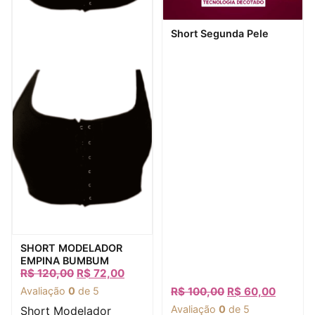
Visualização rápida
Short Segunda Pele
Visualização rápida
SHORT MODELADOR
EMPINA BUMBUM
R$
120,00
R$
72,00
Avaliação
0
de 5
R$
100,00
R$
60,00
Avaliação
0
de 5
Short Modelador