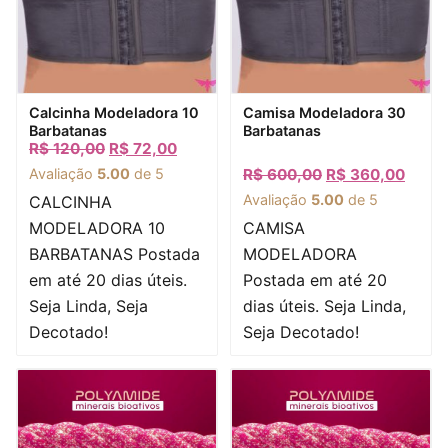
Visualização rápida
Visualização rápida
Calcinha Modeladora 10
Camisa Modeladora 30
Barbatanas
Barbatanas
R$
120,00
R$
72,00
Avaliação
5.00
de 5
R$
600,00
R$
360,00
Avaliação
5.00
de 5
CALCINHA
MODELADORA 10
CAMISA
BARBATANAS Postada
MODELADORA
em até 20 dias úteis.
Postada em até 20
Seja Linda, Seja
dias úteis. Seja Linda,
Decotado!
Seja Decotado!