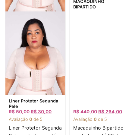
MACAQUINHO
BIPARTIDO
Visualização rápida
Liner Protetor Segunda
Pele
R$
50,00
R$
30,00
R$
440,00
R$
264,00
Avaliação
0
de 5
Avaliação
0
de 5
Liner Protetor Segunda
Macaquinho Bipartido