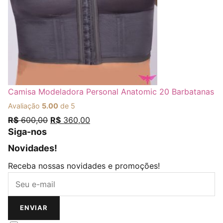
Camisa Modeladora Personal Anatomic 20 Barbatanas
Avaliação
5.00
de 5
R$
600,00
R$
360,00
Siga-nos
Novidades!
Opens in a new tab
Opens in a new tab
Opens in a new tab
Opens in a new tab
Receba nossas novidades e promoções!
ENVIAR