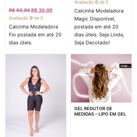
Avaliação
0
de 5
R$
50,00
R$
30,00
Calcinha Modeladora
Avaliação
0
de 5
Magic Disponível,
Calcinha Modeladora
postada em até 20
Fio postada em até 20
dias úteis. Seja Linda,
dias úteis.
Seja Decotado!
Visualização rápida
GEL REDUTOR DE
MEDIDAS – LIPO EM GEL