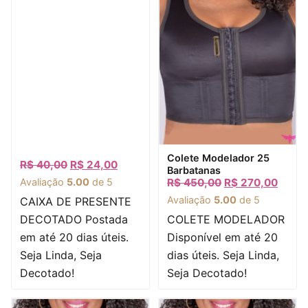
Visualização rápida
Colete Modelador 25
R$
40,00
R$
24,00
Barbatanas
Avaliação
5.00
de 5
R$
450,00
R$
270,00
Avaliação
5.00
de 5
CAIXA DE PRESENTE
DECOTADO Postada
COLETE MODELADOR
em até 20 dias úteis.
Disponível em até 20
Seja Linda, Seja
dias úteis. Seja Linda,
Decotado!
Seja Decotado!