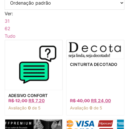
Ver:
31
62
Tudo
Visualização rápida
CINTURITA DECOTADO
Visualização rápida
ADESIVO CONFORT
R$
12,00
R$
7,20
R$
40,00
R$
24,00
Avaliação
0
de 5
Avaliação
0
de 5