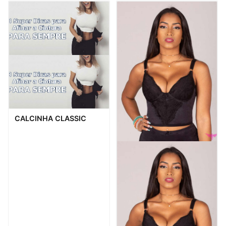
Visualização rápida
CALCINHA CLASSIC