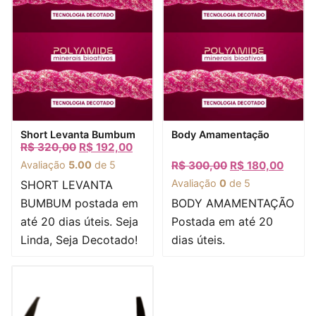
Visualização rápida
Visualização rápida
Short Levanta Bumbum
Body Amamentação
R$
320,00
R$
192,00
Avaliação
5.00
de 5
R$
300,00
R$
180,00
Avaliação
0
de 5
SHORT LEVANTA
BUMBUM postada em
BODY AMAMENTAÇÃO
até 20 dias úteis. Seja
Postada em até 20
Linda, Seja Decotado!
dias úteis.