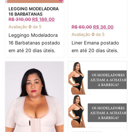
Visualização rápida
LEGGING MODELADORA
16 BARBATANAS
R$
310,00
R$
186,00
Avaliação
0
de 5
R$
60,00
R$
36,00
Avaliação
0
de 5
Leggingo Modeladora
16 Barbatanas postado
Liner Emana postado
em até 20 dias úteis.
em até 20 dias úteis.
Visualização rápida