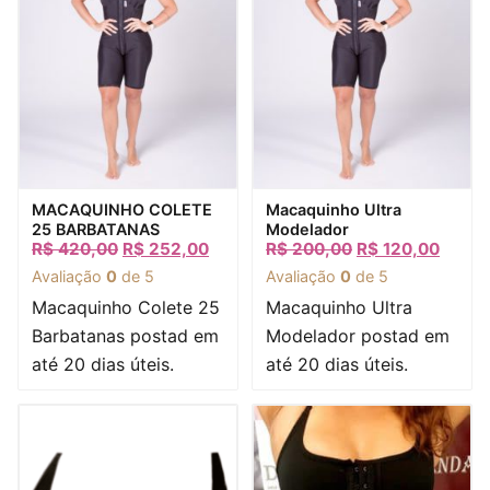
Visualização rápida
Visualização rápida
MACAQUINHO COLETE
Macaquinho Ultra
25 BARBATANAS
Modelador
R$
420,00
R$
252,00
R$
200,00
R$
120,00
Avaliação
0
de 5
Avaliação
0
de 5
Macaquinho Colete 25
Macaquinho Ultra
Barbatanas postad em
Modelador postad em
até 20 dias úteis.
até 20 dias úteis.