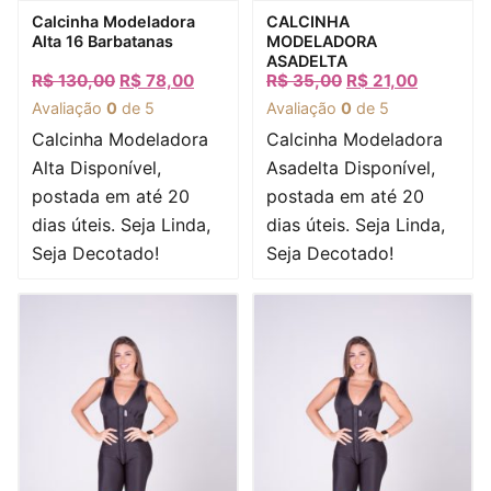
Visualização rápida
Visualização rápida
Calcinha Modeladora
CALCINHA
Alta 16 Barbatanas
MODELADORA
ASADELTA
R$
130,00
R$
78,00
R$
35,00
R$
21,00
Avaliação
0
de 5
Avaliação
0
de 5
Calcinha Modeladora
Calcinha Modeladora
Alta Disponível,
Asadelta Disponível,
postada em até 20
postada em até 20
dias úteis. Seja Linda,
dias úteis. Seja Linda,
Seja Decotado!
Seja Decotado!