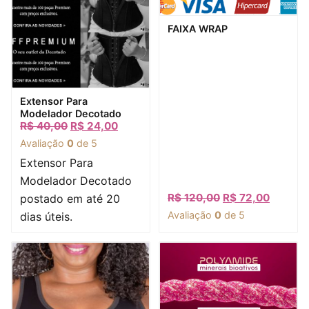
Visualização rápida
FAIXA WRAP
Visualização rápida
Extensor Para
Modelador Decotado
R$
40,00
R$
24,00
Avaliação
0
de 5
Extensor Para
Modelador Decotado
R$
120,00
R$
72,00
postado em até 20
Avaliação
0
de 5
dias úteis.