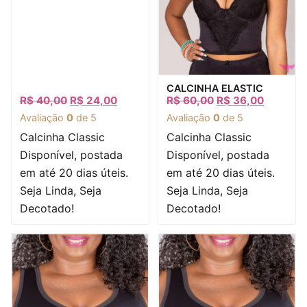
Visualização rápida
CALCINHA ELASTIC
R$
40,00
R$
24,00
R$
60,00
R$
36,00
Avaliação
0
de 5
Avaliação
0
de 5
Calcinha Classic
Calcinha Classic
Disponível, postada
Disponível, postada
em até 20 dias úteis.
em até 20 dias úteis.
Seja Linda, Seja
Seja Linda, Seja
Decotado!
Decotado!