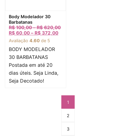
-84%
Visualização rápida
Body Modelador 30
Barbatanas
R$
100,00
–
R$
620,00
R$
60,00
–
R$
372,00
Avaliação
4.60
de 5
BODY MODELADOR
30 BARBATANAS
Postada em até 20
dias úteis. Seja Linda,
Seja Decotado!
1
2
3