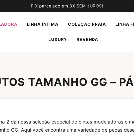
PIX parcelado em 3X
SEM JUROS!
LADORA
LINHA ÍNTIMA
COLEÇÃO PRAIA
LINHA F
LUXURY
REVENDA
TOS TAMANHO GG – PÁ
na 2 da nossa seleção especial de cintas modeladoras e 
anho GG. Aqui você encontra uma variedade de peças dese