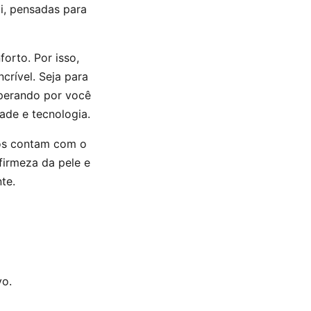
ui, pensadas para
orto. Por isso,
crível. Seja para
sperando por você
ade e tecnologia.
tos contam com o
firmeza da pele e
te.
vo.