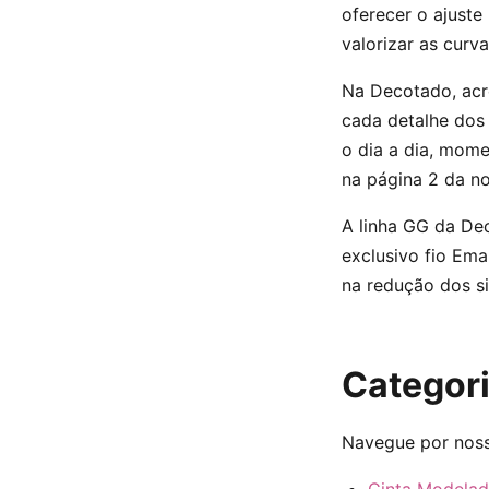
oferecer o ajuste
valorizar as curv
Na Decotado, acr
cada detalhe dos 
o dia a dia, mome
na página 2 da no
A linha GG da De
exclusivo fio Ema
na redução dos si
Categor
Navegue por nossa
Cinta Modelad