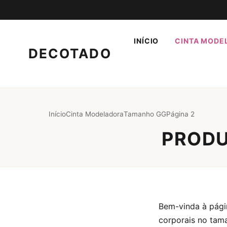
INÍCIO
CINTA MODE
DECOTADO
Início
Cinta Modeladora
Tamanho GG
Página 2
PRODU
Bem-vinda à pági
corporais no tam