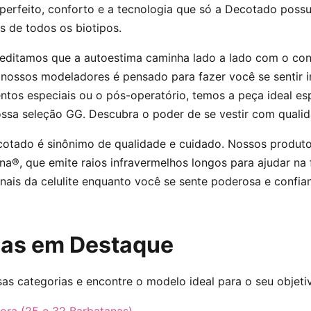
 perfeito, conforto e a tecnologia que só a Decotado poss
as de todos os biotipos.
editamos que a autoestima caminha lado a lado com o conf
nossos modeladores é pensado para fazer você se sentir in
ntos especiais ou o pós-operatório, temos a peça ideal e
ssa seleção GG. Descubra o poder de se vestir com qualid
cotado é sinônimo de qualidade e cuidado. Nossos produ
na®, que emite raios infravermelhos longos para ajudar na 
nais da celulite enquanto você se sente poderosa e confian
ias em Destaque
s categorias e encontre o modelo ideal para o seu objeti
ora (25 e 32 Barbatanas)