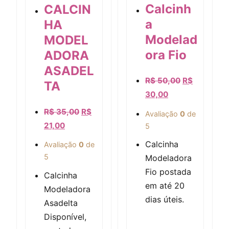
Calcinh
CALCIN
a
HA
Modelad
MODEL
ora Fio
ADORA
Visualização rápida
Visualização rápida
ASADEL
R$
50,00
R$
TA
30,00
R$
35,00
R$
Avaliação
0
de
21,00
5
Calcinha
Avaliação
0
de
5
Modeladora
Fio postada
Calcinha
em até 20
Modeladora
dias úteis.
Asadelta
Disponível,