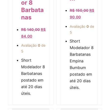
or 8
Barbata
Visualização rápida
R$
150,00
R$
nas
90,00
Avaliação
0
de
R$
140,00
R$
5
84,00
Short
Avaliação
0
de
Modelador 8
5
Barbatanas
Short
Empina
Modelador 8
Bumbum
Barbatanas
postado em
postado em
até 20 dias
até 20 dias
úteis.
úteis.