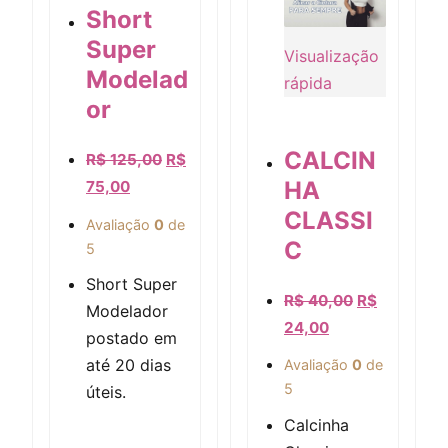
Short
Super
Visualização
Modelad
rápida
or
CALCIN
R$
125,00
R$
Visualização rápida
HA
75,00
CLASSI
Avaliação
0
de
C
5
Short Super
R$
40,00
R$
Modelador
24,00
postado em
até 20 dias
Avaliação
0
de
5
úteis.
Calcinha