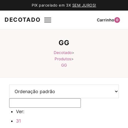
PIX parcelado em 3X
SEM JUROS!
DECOTADO
Carrinho
0
GG
Decotado
>
Produtos
>
GG
Ver:
31