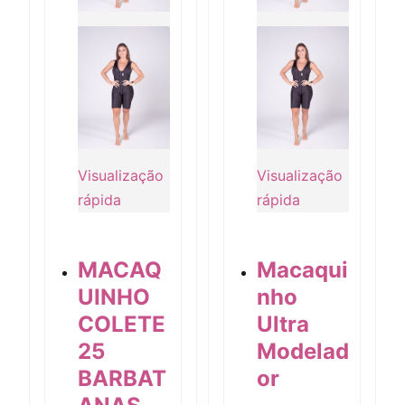
Visualização
Visualização
rápida
rápida
MACAQ
Macaqui
UINHO
nho
COLETE
Ultra
25
Modelad
Visualização rápida
Visualização rápida
BARBAT
or