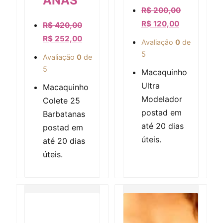
ANAS
R$
200,00
R$
120,00
R$
420,00
R$
252,00
Avaliação
0
de
5
Avaliação
0
de
5
Macaquinho
Ultra
Macaquinho
Modelador
Colete 25
postad em
Barbatanas
até 20 dias
postad em
úteis.
até 20 dias
úteis.