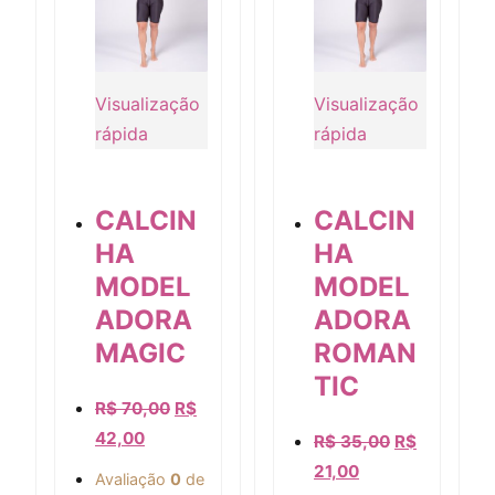
Visualização
Visualização
rápida
rápida
CALCIN
CALCIN
HA
HA
MODEL
MODEL
ADORA
ADORA
Visualização rápida
Visualização rápida
MAGIC
ROMAN
TIC
R$
70,00
R$
42,00
R$
35,00
R$
21,00
Avaliação
0
de