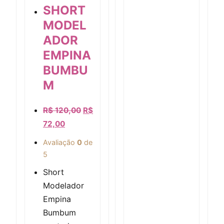
SHORT
MODEL
ADOR
EMPINA
Visualização rápida
BUMBU
M
R$
120,00
R$
72,00
Avaliação
0
de
5
Short
Modelador
Empina
Bumbum