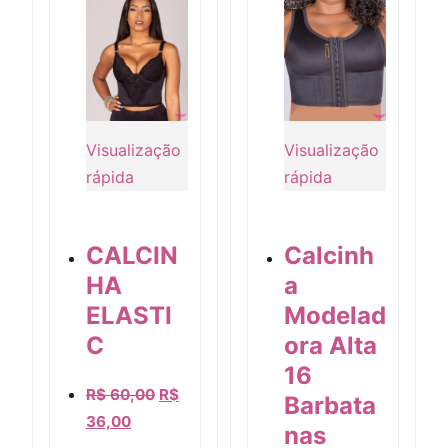
Visualização
Visualização
rápida
rápida
CALCIN
Calcinh
HA
a
ELASTI
Modelad
C
ora Alta
Visualização rápida
Visualização rápida
16
R$
60,00
R$
Barbata
36,00
nas