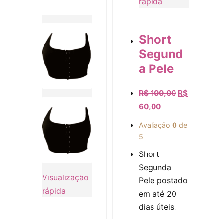
rápida
Short
Visualização rápida
Segund
a Pele
R$
100,00
R$
60,00
Avaliação
0
de
5
Short
Segunda
Visualização
Pele postado
rápida
em até 20
dias úteis.