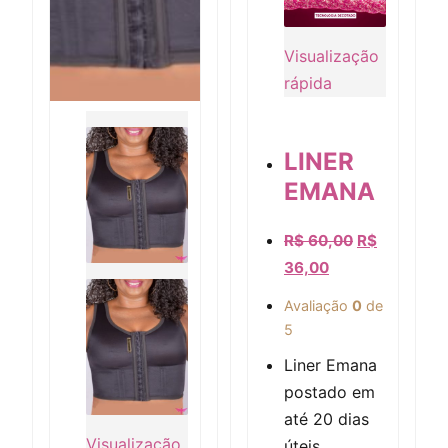
Visualização
rápida
LINER
Visualização rápida
EMANA
R$
60,00
R$
36,00
Avaliação
0
de
5
Liner Emana
postado em
até 20 dias
Visualização
úteis.