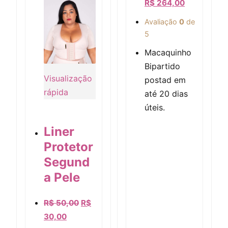
R$
264,00
Avaliação
0
de
5
Macaquinho
Bipartido
Visualização
postad em
rápida
até 20 dias
úteis.
Liner
Protetor
Segund
a Pele
Visualização rápida
R$
50,00
R$
30,00