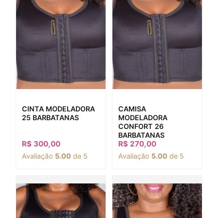
CINTA MODELADORA
CAMISA
25 BARBATANAS
MODELADORA
CONFORT 26
BARBATANAS
R$
300,00
R$
270,00
Avaliação
5.00
de 5
Avaliação
5.00
de 5