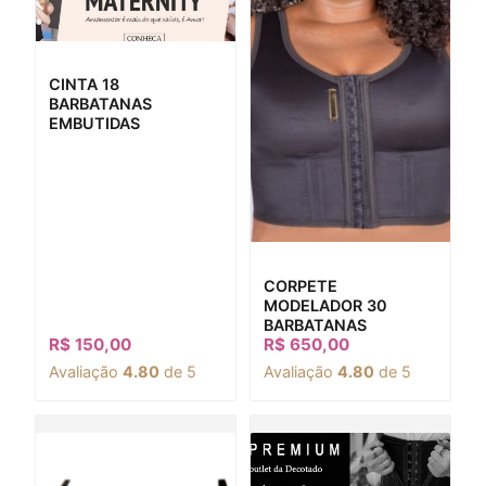
CINTA 18
BARBATANAS
EMBUTIDAS
CORPETE
MODELADOR 30
BARBATANAS
R$
150,00
R$
650,00
Avaliação
4.80
de 5
Avaliação
4.80
de 5