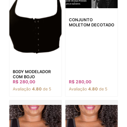
CONJUNTO
MOLETOM DECOTADO
BODY MODELADOR
COM BOJO
R$
280,00
R$
280,00
Avaliação
4.80
de 5
Avaliação
4.80
de 5