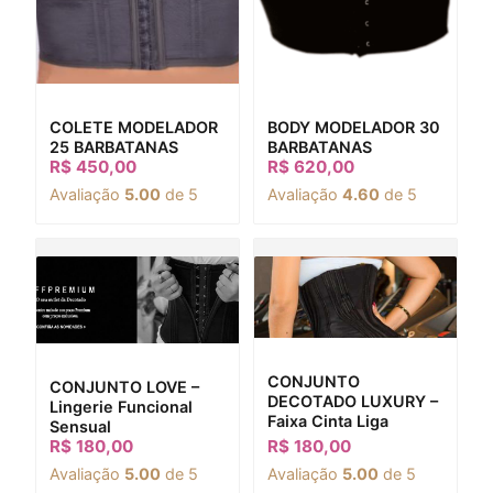
BODY MODELADOR 30
COLETE MODELADOR
BARBATANAS
25 BARBATANAS
R$
450,00
R$
620,00
Avaliação
5.00
de 5
Avaliação
4.60
de 5
CONJUNTO
CONJUNTO LOVE –
DECOTADO LUXURY –
Lingerie Funcional
Faixa Cinta Liga
Sensual
R$
180,00
R$
180,00
Avaliação
5.00
de 5
Avaliação
5.00
de 5