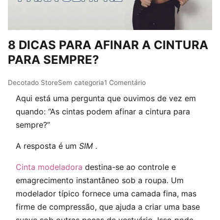
8 DICAS PARA AFINAR A CINTURA
PARA SEMPRE?
Post author:
Post published:
Post category:
Post comments:
Decotado Store
Sem categoria
1 Comentário
Aqui está uma pergunta que ouvimos de vez em
quando: “As cintas podem afinar a cintura para
sempre?”
A resposta é um
SIM
.
Cinta modeladora
destina-se ao controle e
emagrecimento instantâneo sob a roupa. Um
modelador típico fornece uma camada fina, mas
firme de compressão, que ajuda a criar uma base