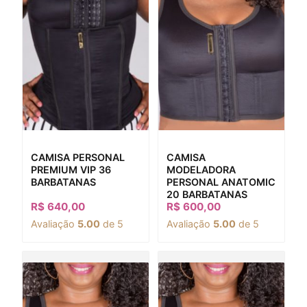
CAMISA PERSONAL
CAMISA
PREMIUM VIP 36
MODELADORA
BARBATANAS
PERSONAL ANATOMIC
20 BARBATANAS
R$
640,00
R$
600,00
Avaliação
5.00
de 5
Avaliação
5.00
de 5