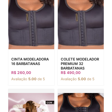
CINTA MODELADORA
COLETE MODELADOR
16 BARBATANAS
PREMIUM 32
BARBATANAS
R$
260,00
R$
490,00
Avaliação
5.00
de 5
Avaliação
5.00
de 5