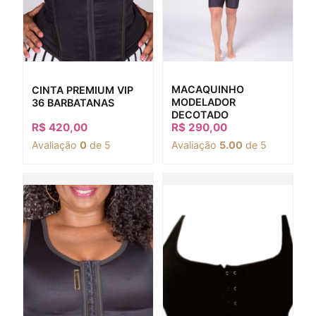
MACAQUINHO
CINTA PREMIUM VIP
MODELADOR
36 BARBATANAS
DECOTADO
R$
420,00
R$
290,00
Avaliação
0
de 5
Avaliação
5.00
de 5