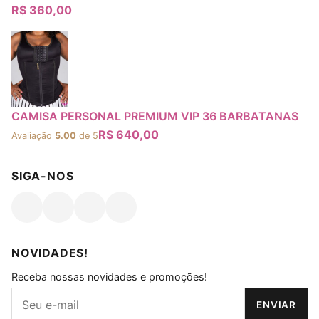
R$
360,00
CAMISA PERSONAL PREMIUM VIP 36 BARBATANAS
R$
640,00
Avaliação
5.00
de 5
SIGA-NOS
Opens in a new tab
Opens in a new tab
Opens in a new tab
Opens in a new tab
NOVIDADES!
Receba nossas novidades e promoções!
ENVIAR