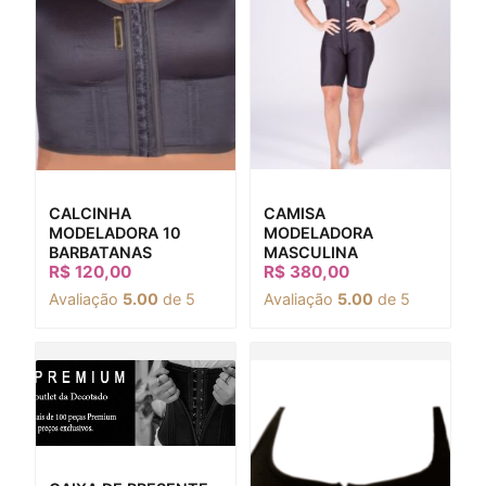
CAMISA
CALCINHA
MODELADORA
MODELADORA 10
MASCULINA
BARBATANAS
R$
120,00
R$
380,00
Avaliação
5.00
de 5
Avaliação
5.00
de 5