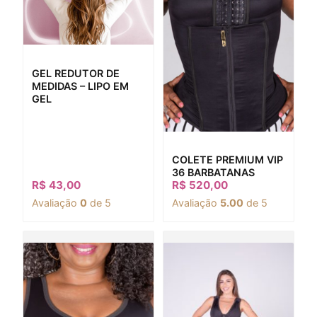
GEL REDUTOR DE
MEDIDAS – LIPO EM
GEL
COLETE PREMIUM VIP
36 BARBATANAS
R$
43,00
R$
520,00
Avaliação
0
de 5
Avaliação
5.00
de 5