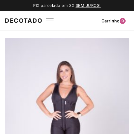
PIX parcelado em 3X
SEM JUROS!
DECOTADO
Carrinho
0