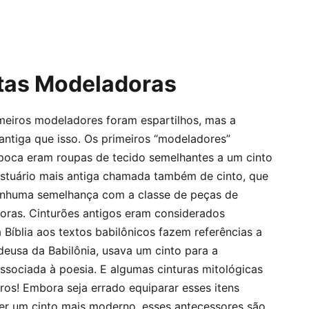
ntas Modeladoras
meiros modeladores foram espartilhos, mas a
antiga que isso. Os primeiros “modeladores”
poca eram roupas de tecido semelhantes a um cinto
vestuário mais antiga chamada também de cinto, que
enhuma semelhança com a classe de peças de
oras. Cinturões antigos eram considerados
 Bíblia aos textos babilônicos fazem referências a
 deusa da Babilônia, usava um cinto para a
 associada à poesia. E algumas cinturas mitológicas
os! Embora seja errado equiparar esses itens
r um cinto mais moderno, esses antecessores são