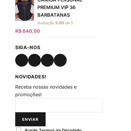
PREMIUM VIP 36
BARBATANAS
Avaliação
5.00
de 5
R$
640,00
SIGA-NOS
Opens in a new tab
Opens in a new tab
Opens in a new tab
Opens in a new tab
NOVIDADES!
Receba nossas novidades e
promoções!
ENVIAR
Aceite Termos da Decotado