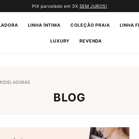
PIX parcelado em 3X
SEM JUROS!
LADORA
LINHA ÍNTIMA
COLEÇÃO PRAIA
LINHA F
LUXURY
REVENDA
 MODELADORAS
BLOG