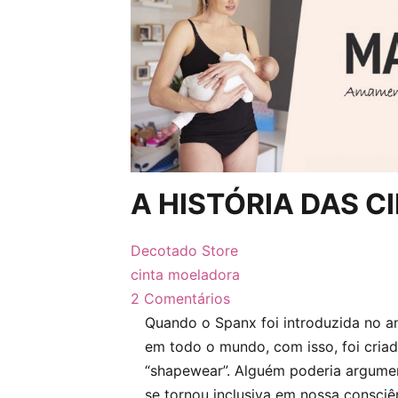
A HISTÓRIA DAS 
Autor do post:
Decotado Store
Post publicado:
Categoria do post:
cinta moeladora
Comentários do post:
2 Comentários
Quando o Spanx foi introduzida no 
em todo o mundo, com isso, foi cri
“shapewear”. Alguém poderia argume
se tornou inclusiva em nossa consciê