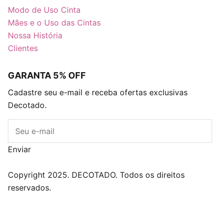
Modo de Uso Cinta
Mães e o Uso das Cintas
Nossa História
Clientes
GARANTA 5% OFF
Cadastre seu e-mail e receba ofertas exclusivas
Decotado.
E-mail
Enviar
Blog
Descontos
Caixa Surpresa Decots
Copyright 2025. DECOTADO. Todos os direitos
reservados.
FAQ
Clientes
Rastrear Pedido
Outlet Decotado