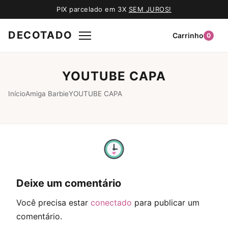
PIX parcelado em 3X
SEM JUROS!
DECOTADO
Carrinho
0
YOUTUBE CAPA
Início
Amiga Barbie
YOUTUBE CAPA
Deixe um comentário
Você precisa estar
conectado
para publicar um
comentário.