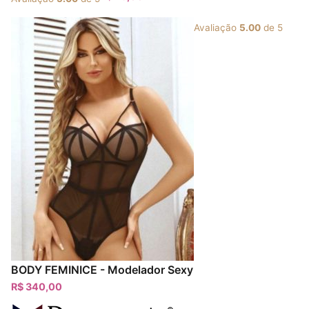
Avaliação
5.00
de 5
BODY FEMINICE - Modelador Sexy
R$
340,00