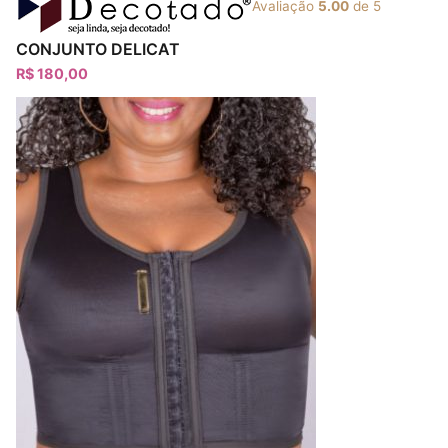
Avaliação
5.00
de 5
CONJUNTO DELICAT
R$
180,00