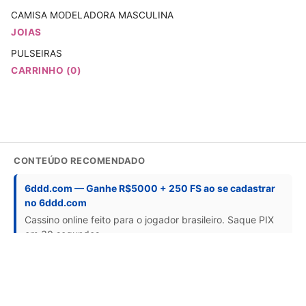
CAMISA MODELADORA MASCULINA
JOIAS
PULSEIRAS
CARRINHO (0)
CONTEÚDO RECOMENDADO
6ddd.com — Ganhe R$5000 + 250 FS ao se cadastrar
no 6ddd.com
Cassino online feito para o jogador brasileiro. Saque PIX
em 30 segundos.
Saque PIX em 30 segundos no cassino online 6ddd.com
Cadastre-se no 6ddd.com e resgate até R$5.000 em
bônus de boas-vindas divididos em 4 depósitos, além de
250 rodadas grátis em Fortune Tiger. Aproveite também