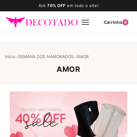
Até
70% OFF
em todo o site!
Carrinho
0
Início
>
SEMANA DOS NAMORADOS
>
AMOR
AMOR