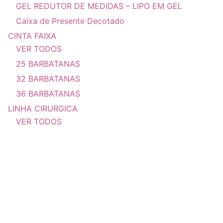
GEL REDUTOR DE MEDIDAS – LIPO EM GEL
Caixa de Presente Decotado
CINTA FAIXA
VER TODOS
25 BARBATANAS
32 BARBATANAS
36 BARBATANAS
LINHA CIRURGICA
VER TODOS
CALCINHA MODELADORA
Body Amamentação
CINTA MODELADORA
VER TODOS
COLETE
COLETE PREMIUM