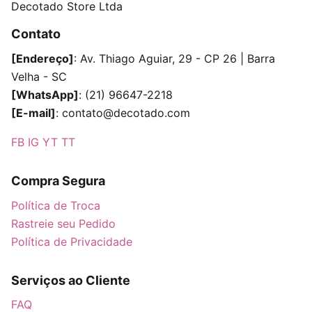
Decotado Store Ltda
Contato
[Endereço]
: Av. Thiago Aguiar, 29 - CP 26 | Barra
Velha - SC
[WhatsApp]
: (21) 96647-2218
[E-mail]
:
contato@decotado.com
FB
IG
YT
TT
Compra Segura
Política de Troca
Rastreie seu Pedido
Política de Privacidade
Serviços ao Cliente
FAQ