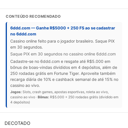
CONTEÚDO RECOMENDADO
6ddd.com — Ganhe R$5000 + 250 FS ao se cadastrar
no 6ddd.com
Cassino online feito para o jogador brasileiro. Saque PIX
em 30 segundos.
Saque PIX em 30 segundos no cassino online 6ddd.com
Cadastre-se no 6ddd.com e resgate até R$5.000 em
bônus de boas-vindas divididos em 4 depósitos, além de
250 rodadas grátis em Fortune Tiger. Aproveite também
recarga diária de 10% e cashback semanal de até 15% no
cassino ao vivo.
Jogos:
Slots, crash games, apostas esportivas, roleta ao vivo,
cassino ao vivo ·
Bônus:
R$5.000 + 250 rodadas grátis (dividido em
4 depósitos)
DECOTADO