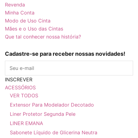
Revenda
Minha Conta
Modo de Uso Cinta
Mães e o Uso das Cintas
Que tal conhecer nossa história?
Cadastre-se para receber nossas novidades!
E-mail
INSCREVER
ACESSÓRIOS
VER TODOS
Extensor Para Modelador Decotado
Liner Protetor Segunda Pele
LINER EMANA
Sabonete Líquido de Glicerina Neutra