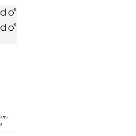
eis.
!