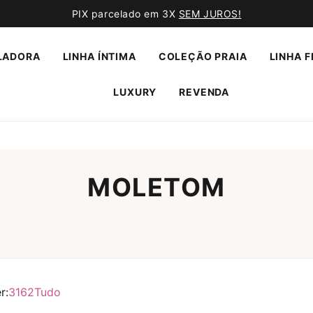
PIX parcelado em 3X
SEM JUROS!
LADORA
LINHA ÍNTIMA
COLEÇÃO PRAIA
LINHA F
LUXURY
REVENDA
MOLETOM
r:
31
62
Tudo