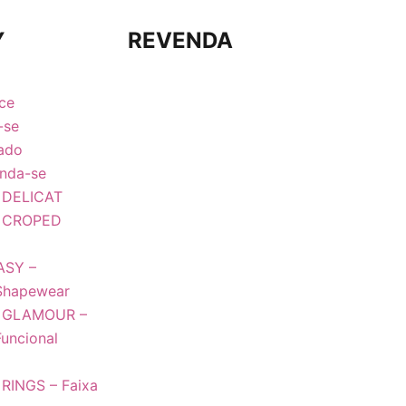
Y
REVENDA
ce
-se
ado
nda-se
DELICAT
 CROPED
ASY –
Shapewear
 GLAMOUR –
uncional
INGS – Faixa