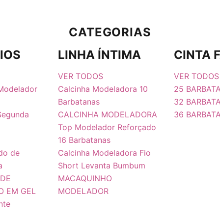
CATEGORIAS
IOS
LINHA ÍNTIMA
CINTA 
VER TODOS
VER TODOS
 Modelador
Calcinha Modeladora 10
25 BARBAT
Barbatanas
32 BARBAT
 Segunda
CALCINHA MODELADORA
36 BARBAT
Top Modelador Reforçado
16 Barbatanas
do de
Calcinha Modeladora Fio
a
Short Levanta Bumbum
 DE
MACAQUINHO
PO EM GEL
MODELADOR
nte