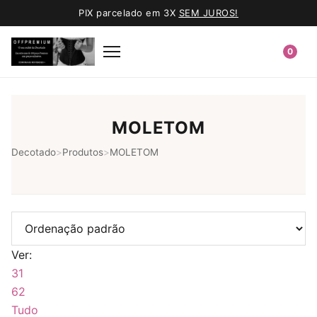
PIX parcelado em 3X
SEM JUROS!
0
MOLETOM
Decotado
>
Produtos
>
MOLETOM
Ver:
31
62
Tudo